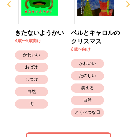
すき
きたないようかい
ベルとキャロルの
つ
クリスマス
ー
4歳〜5歳向け
6歳〜向け
4歳
かわいい
かわいい
おばけ
たのしい
しつけ
笑える
自然
自然
街
とくべつな日