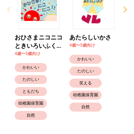
おひさまニコニコ
あたらしいかさ
あ
ときいろいふく...
4歳〜5歳向け
2歳
4歳〜5歳向け
かわいい
かわいい
たのしい
たのしい
笑える
ともだち
幼稚園保育園
幼
幼稚園保育園
自然
自然