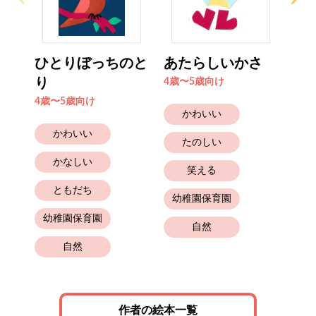
ひとりぼっちのと
あたらしいかさ
お
り
とき
4歳〜5歳向け
4歳〜5歳向け
4歳
かわいい
かわいい
たのしい
かなしい
笑える
ともだち
幼稚園保育園
幼稚園保育園
幼
自然
自然
作者の絵本一覧