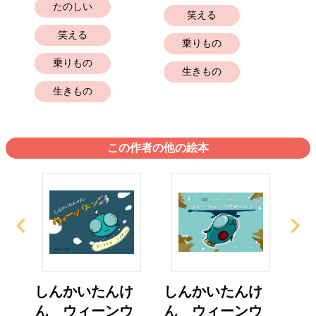
たのしい
笑える
笑える
乗りもの
乗りもの
生きもの
生きもの
この作者の他の絵本
けん
しんかいたんけ
しんかいたんけ
ペ
..
ん ウィーンウ
ん ウィーンウ
んが