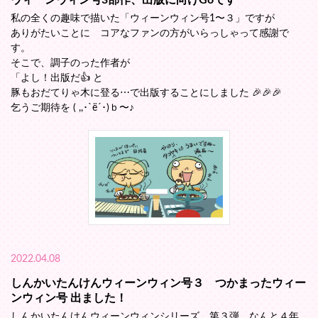
ウィーンウィン号3部作、出版に向けGoです
私の全くの趣味で描いた「ウィーンウィン号1〜３」ですが
ありがたいことに コアなファンの方がいらっしゃって感謝で
す。
そこで、調子のった作者が
「よし！出版だ👍 と
豚もおだてりゃ木に登る⋯で出版することにしました 🎉🎉🎉
乞うご期待を ( ,,･`ё´･)ｂ〜♪
2022.04.08
しんかいたんけんウィーンウィン号３ つかまったウィー
ンウィン号 出ました！
しんかいたんけんウィーンウィンシリーズ 第３弾 なんと４年