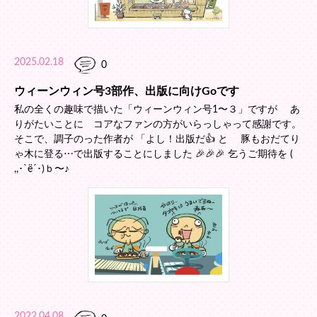
2025.02.18
0
ウィーンウィン号3部作、出版に向けGoです
私の全くの趣味で描いた「ウィーンウィン号1〜３」ですが あ
りがたいことに コアなファンの方がいらっしゃって感謝です。
そこで、調子のった作者が 「よし！出版だ👍 と 豚もおだてり
ゃ木に登る⋯で出版することにしました 🎉🎉🎉 乞うご期待を (
,,･`ё´･)ｂ〜♪
2022.04.08