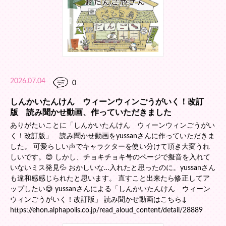
2026.07.04
0
しんかいたんけん ウィーンウィンごうがいく！改訂
版 読み聞かせ動画、作っていただきました
ありがたいことに「しんかいたんけん ウィーンウィンごうがい
く！改訂版」 読み聞かせ動画をyussanさんに作っていただきま
した。 可愛らしい声でキャラクターを使い分けて頂き大変うれ
しいです。😍 しかし、チョキチョキ号のページで擬音を入れて
いないミス発見💦 おかしいな…入れたと思ったのに。yussanさん
も違和感感じられたと思います。 直すこと出来たら修正してア
ップしたい😅 yussanさんによる「しんかいたんけん ウィーン
ウィンごうがいく！改訂版」 読み聞かせ動画はこちら↓
https://ehon.alphapolis.co.jp/read_aloud_content/detail/28889