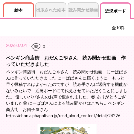
出版された絵本
読み聞かせ動画
絵本
近況ボード
全
10
件
2026.07.04
0
ペンギン商店街 おだんごやさん 読み聞かせ動画 作
っていただきました
ペンギン商店街 おだんごやさん 読み聞かせ動画 にーぱぱさ
んに作っていただきました にーぱぱさんに届くように もっと
早く投稿すればよかったのですが 読み手さんに返信する機能が
ないみたいで 近況ボードにて代えさせていただくことにしまし
た。 優しいパパさんのお声で癒されました。😍 ありがとうござ
いました🤗 にーぱぱさんによる読み聞かせはこちら↓ ペンギン
商店街 お団子屋さん
https://ehon.alphapolis.co.jp/read_aloud_content/detail/24226