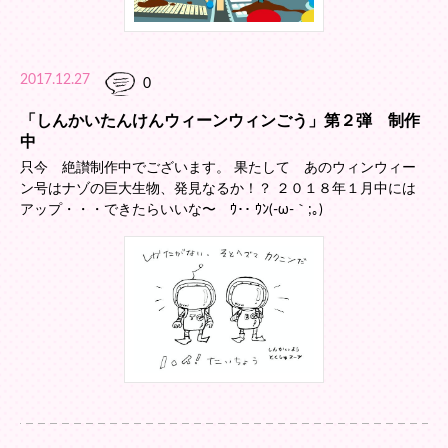
2017.12.27
0
「しんかいたんけんウィーンウィンごう」第２弾 制作
中
只今 絶讃制作中でございます。 果たして あのウィンウィー
ン号はナゾの巨大生物、発見なるか！？ ２０１８年１月中には
アップ・・・できたらいいな〜 ｳ･･ ｳﾝ(-ω-｀;｡)