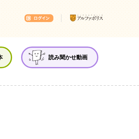
本ひろば
本
読み聞かせ動画