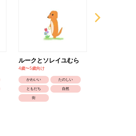
ルークとソレイユむら
マニーとジャ
ぎなたび
4歳〜5歳向け
4歳〜5歳向け
かわいい
たのしい
かわいい
ともだち
自然
乗りもの
街
とくべつな日