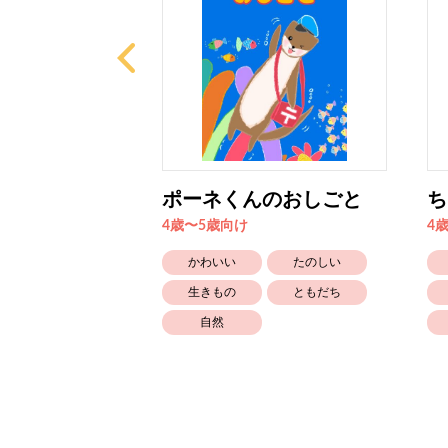
にかな〜？
ポーネくんのおしごと
ち
4歳〜5歳向け
4
たのしい
かわいい
たのしい
ともだち
生きもの
ともだち
自然