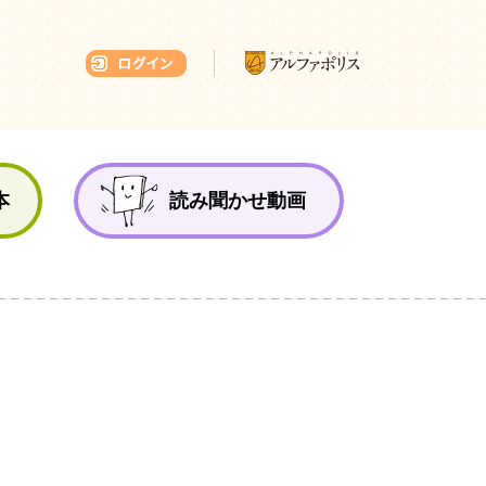
本ひろば
本
読み聞かせ動画