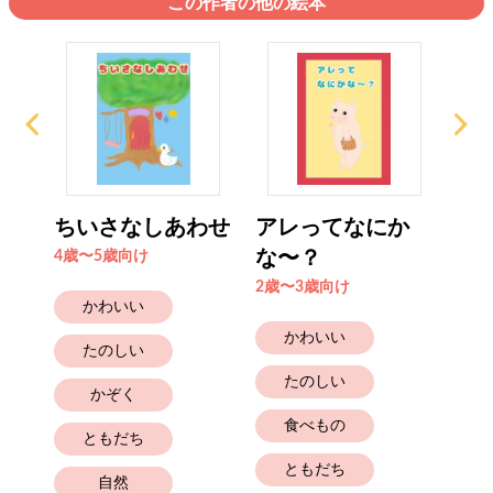
この作者の他の絵本
ッ
ちいさなしあわせ
アレってなにか
た
たび
な〜？
ん
4歳〜5歳向け
2歳〜3歳向け
2歳
かわいい
かわいい
たのしい
たのしい
かぞく
食べもの
ともだち
ともだち
自然