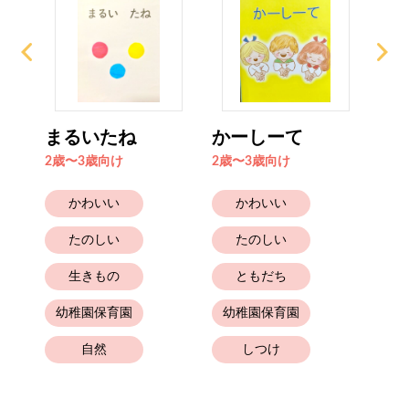
どん
まるいたね
かーしーて
ぴ
ぐ
2歳〜3歳向け
2歳〜3歳向け
4歳
かわいい
かわいい
たのしい
たのしい
生きもの
ともだち
幼稚園保育園
幼稚園保育園
幼
自然
しつけ