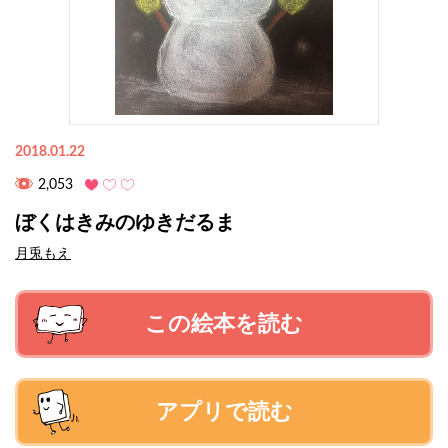
2018.01.22
2,053
ぼくはきみのゆきだるま
月兎もえ
この絵本を読む
アプリで読む