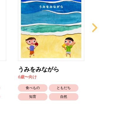
うみをみながら
とべないカエ
6歳〜向け
4歳〜5歳向け
食べもの
ともだち
かわいい
知育
自然
生きもの