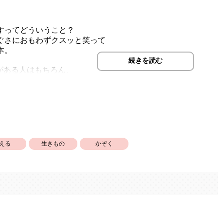
すってどういうこと？
ぐさにおもわずクスッと笑って
本。
続きを読む
とがある人はもちろん、
っている人にも読んでもらいたい絵本です。
う漢字が出てきます。
ふりがながふってあります。）
える
生きもの
かぞく