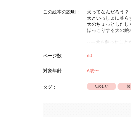
この絵本の説明：
犬ってなんだろう？
犬といっしょに暮ら
犬のちょっとしたし
ほっこりする犬の絵
-----犬を飼ったこ
犬を飼いたいなと思
63
ページ数：
・小学校一年生で習
（その他の漢字には
対象年齢：
6歳〜
・文章多めです。
たのしい
笑
タグ：