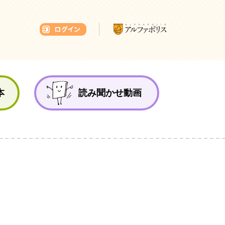
本ひろば
本
読み聞かせ動画