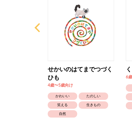
のヨムヨムと
せかいのはてまでつづく
く
ひも
6
4歳〜5歳向け
食べもの
かわいい
たのしい
幼稚園保育園
笑える
生きもの
自然