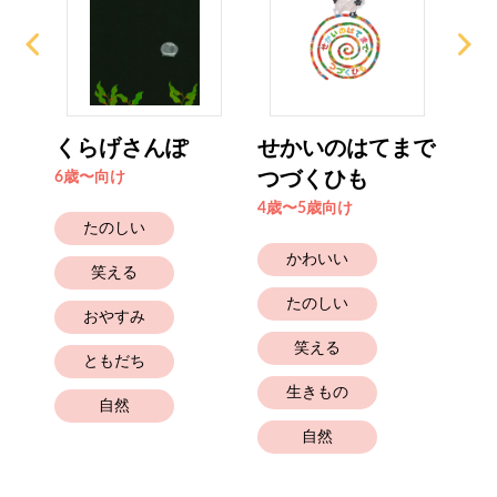
くらげさんぽ
せかいのはてまで
モ
つづくひも
ナ
6歳〜向け
4歳〜5歳向け
2歳
たのしい
かわいい
笑える
たのしい
おやすみ
笑える
ともだち
生きもの
自然
自然