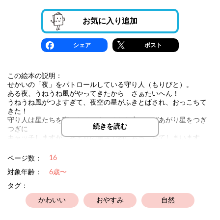
お気に入り追加
シェア
ポスト
この絵本の説明：
せかいの「夜」をパトロールしている守り人（もりびと）。
ある夜、うねうね風がやってきたから さぁたいへん！
うねうね風がつよすぎて、夜空の星がふきとばされ、おっこちて
きた！
守り人は星たちを守るため、まっくらな空へとびあがり星をつぎ
続きを読む
つぎに
キャッチしますが、あまりの重さで湖におっこちてしまいます。
泡になって消えてしまった星たちを思い、守り人はある行動にで
ます。
16
ページ数：
対象年齢：
6歳〜
失敗してもだいじょうぶ。
上を向いて、自分に何ができるか考えよう。
タグ：
（文章は漢字が多めですが、リズミカルに読めます。）
かわいい
おやすみ
自然
（小学校高学年以降におすすめ）