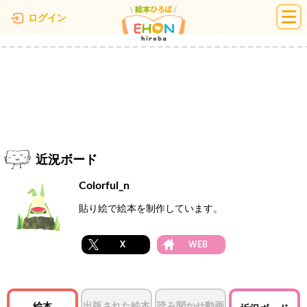
絵本ひろば
ログイン
近況ボード
Colorful_n
貼り絵で絵本を制作しています。
X
WEB
出版された絵本
読み聞かせ動画