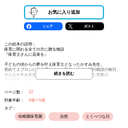
お気に入り追加
シェア
ポスト
この絵本の説明：
保育に関わる全ての方に贈る物語
『保育士さんに花束を』
子どもの頃からの夢を叶え保育士となったかすみ先生。
初めてエプロンに袖を通してから数年、今でも試行錯誤の毎日。
続きを読む
そんなかすみ先生が働く園では、ちょっと変わった現象が。
その現象に込められた意味とは一体・・・！？
-----
22
ページ数：
どんな時も子どもたちの笑顔のために頑張る保育者さんに感謝の
対象年齢：
4歳〜5歳
気持ちでいっぱいです。そんな保育者さんを応援したい！その一
タグ：
心で「保育者さんを応援する絵本」を作ってみました。少しでも
保育者さんを応援する輪が広がれば嬉しいです！
幼稚園保育園
自然
とくべつな日