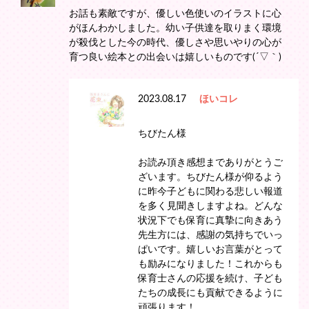
お話も素敵ですが、優しい色使いのイラストに心
がほんわかしました。幼い子供達を取りまく環境
が殺伐とした今の時代、優しさや思いやりの心が
育つ良い絵本との出会いは嬉しいものです(´▽｀)
2023.08.17
ほいコレ
ちびたん様
お読み頂き感想までありがとうご
ざいます。ちびたん様が仰るよう
に昨今子どもに関わる悲しい報道
を多く見聞きしますよね。どんな
状況下でも保育に真摯に向きあう
先生方には、感謝の気持ちでいっ
ぱいです。嬉しいお言葉がとって
も励みになりました！これからも
保育士さんの応援を続け、子ども
たちの成長にも貢献できるように
頑張ります！