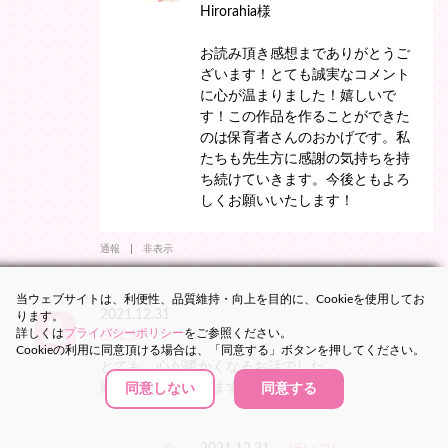
Hirorahia様
お読み頂き感想までありがとうご
ざいます！とても誠実なコメント
に心が温まりました！嬉しいで
す！この作品を作ることができた
のは保育者さんのおかげです。私
たちも先生方に感謝の気持ちを持
ち続けていきます。今後ともよろ
しくお願いいたします！
通報
非表示
当ウェブサイトは、利便性、品質維持・向上を目的に、Cookieを使用してお
2021.12.31
ります。
詳しくは
プライバシーポリシー
ウサギ
をご参照ください。
Cookieの利用に同意頂ける場合は、「同意する」ボタンを押してください。
とても、心が暖かくなるお話でした。
続編も期待しています。
同意しない
同意する