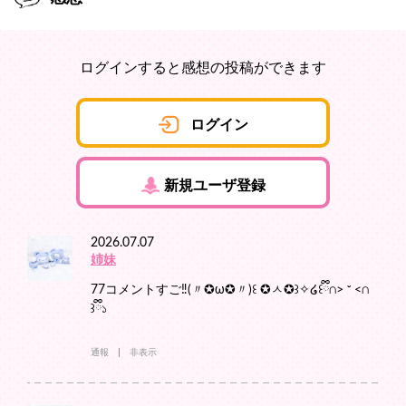
ログインすると感想の投稿ができます
ログイン
新規ユーザ登録
2026.07.07
姉妹
77コメントすご‼️(〃✪ω✪〃)꒰ ✪ㅅ✪꒱✧︎໒꒰ྀི∩˃ ᵕ ˂∩
꒱ྀི১
通報
非表示