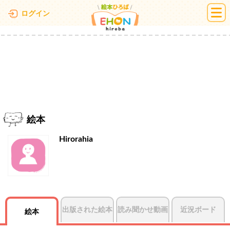
絵本ひろば
ログイン
絵本
Hirorahia
出版された絵本
読み聞かせ動画
近況ボード
絵本