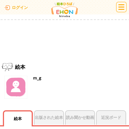
絵本ひろば
ログイン
絵本
m_g
出版された絵本
読み聞かせ動画
近況ボード
絵本