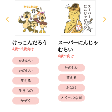
魔界
けっこんだろう
スーパーにんじゃ
た
むらい
ん
4歳〜5歳向け
6歳〜向け
4歳
かわいい
たのしい
たのしい
笑える
笑える
おばけ
生きもの
とくべつな日
かぞく