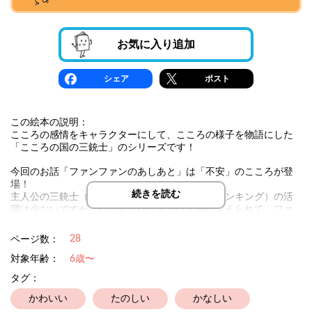
お気に入り追加
シェア
ポスト
この絵本の説明：
こころの感情をキャラクターにして、こころの様子を物語にした
「こころの国の三銃士」のシリーズです！
今回のお話「ファンファンのあしあと」は「不安」のこころが登
場！
続きを読む
主人公の三銃士（ヤルキット・ユウシャーン・ゲンキング）の活
躍は少ないですが、やる気・ゆう気・げん気に支えられて、ファ
ンファンが成長する様子をお子様と一緒に楽しんでください！
28
ページ数：
対象年齢：
6歳〜
タグ：
かわいい
たのしい
かなしい