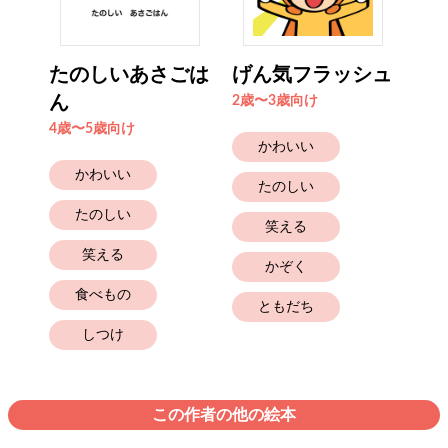
ロー
たのしいあさごは
げん気フラッシュ
ぶ
ん
2歳〜3歳向け
4歳
4歳〜5歳向け
かわいい
かわいい
たのしい
たのしい
笑える
笑える
かぞく
食べもの
ともだち
しつけ
この作者の他の絵本