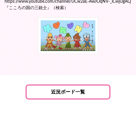
https://www.youtube.com/channel/UCw2aE-AwJOqNV-_iCwjUgAQ
『こころの国の三銃士』（検索）
近況ボード一覧