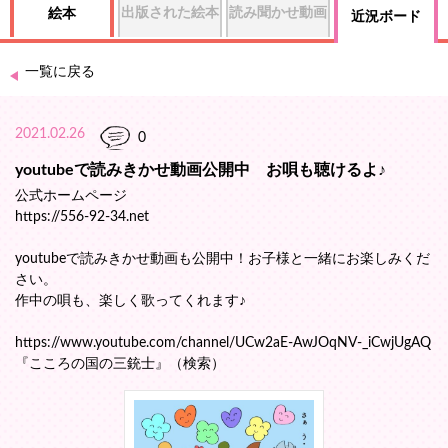
出版された絵本
読み聞かせ動画
絵本
近況ボード
一覧に戻る
2021.02.26
0
youtubeで読みきかせ動画公開中 お唄も聴けるよ♪
公式ホームページ
https://556-92-34.net
youtubeで読みきかせ動画も公開中！お子様と一緒にお楽しみくだ
さい。
作中の唄も、楽しく歌ってくれます♪
https://www.youtube.com/channel/UCw2aE-AwJOqNV-_iCwjUgAQ
『こころの国の三銃士』（検索）