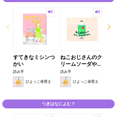
すてきなミシンつ
ねこおじさんのク
ね
かい
リームソーダや...
読み
読み手
読み手
ひよっこ保育士
ひよっこ保育士
つぎはなによむ？