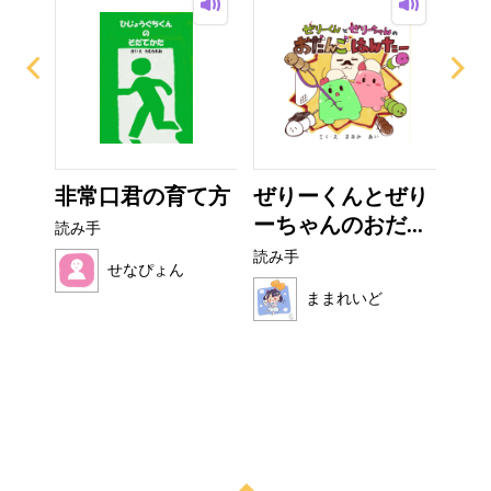
なび
非常口君の育て方
ぜりーくんとぜり
こ
ーちゃんのおだ...
読み手
読み
読み手
せなぴょん
ままれいど