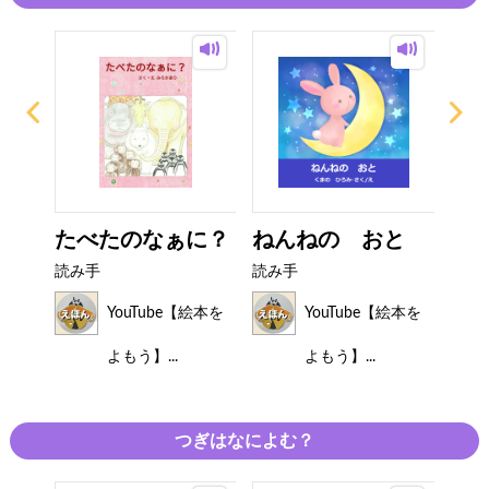
ター
たべたのなぁに？
ねんねの おと
パ
読み手
読み手
読み
絵本を
YouTube【絵本を
YouTube【絵本を
よもう】...
よもう】...
つぎはなによむ？