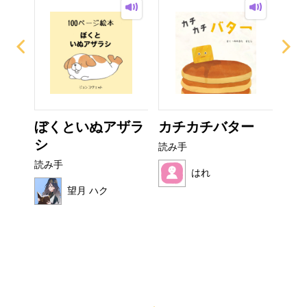
て方
ぼくといぬアザラ
カチカチバター
い
シ
た
読み手
読み手
読み
はれ
望月 ハク