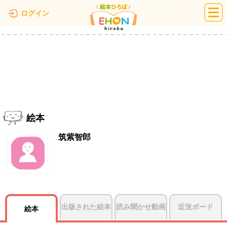
絵本ひろば
ログイン
絵本
筑紫智郎
出版された絵本
読み聞かせ動画
近況ボード
絵本