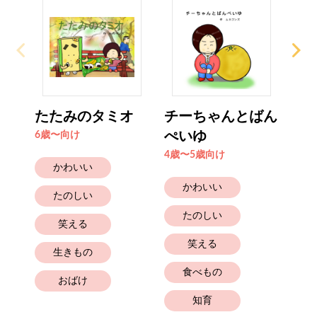
たたみのタミオ
チーちゃんとばん
チ
ぺいゆ
プ
6歳〜向け
4歳〜5歳向け
6歳
かわいい
かわいい
たのしい
たのしい
笑える
笑える
生きもの
食べもの
おばけ
知育
と