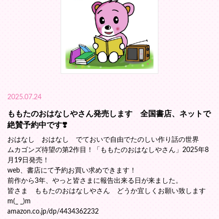
2025.07.24
ももたのおはなしやさん発売します 全国書店、ネットで
絶賛予約中です❣️
おはなし おはなし でておいで自由でたのしい作り話の世界
ムカゴンズ待望の第2作目！「ももたのおはなしやさん」2025年8
月19日発売！
web、書店にて予約お買い求めできます！
前作から3年、やっと皆さまに報告出来る日が来ました。
皆さま ももたのおはなしやさん どうか宜しくお願い致します
m(_ _)m
amazon.co.jp/dp/4434362232