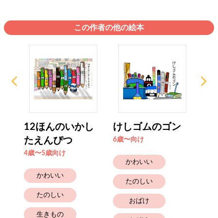
この作者の他の絵本
さん
12ほんのいかし
けしゴムのゴン
も
たえんぴつ
6歳〜向け
2歳
4歳〜5歳向け
かわいい
かわいい
たのしい
たのしい
おばけ
生きもの