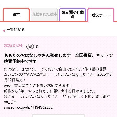
読み聞かせ動
出版された絵本
絵本
近況ボード
画
一覧に戻る
2025.07.24
0
ももたのおはなしやさん発売します 全国書店、ネットで
絶賛予約中です❣️
おはなし おはなし でておいで自由でたのしい作り話の世界
ムカゴンズ待望の第2作目！「ももたのおはなしやさん」2025年8
月19日発売！
web、書店にて予約お買い求めできます！
前作から3年、やっと皆さまに報告出来る日が来ました。
皆さま ももたのおはなしやさん どうか宜しくお願い致します
m(_ _)m
amazon.co.jp/dp/4434362232