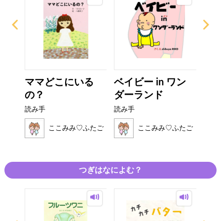
い
ママどこにいる
ベイビー in ワン
で
の？
ダーランド
ゃ
読み手
読み手
読み
ふたご
ここみみ♡ふたご
ここみみ♡ふたご
つぎはなによむ？