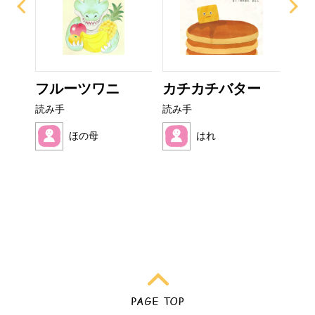
ぜり
フルーツワニ
カチカチバター
お
..
読み手
読み手
読み
ほの母
はれ