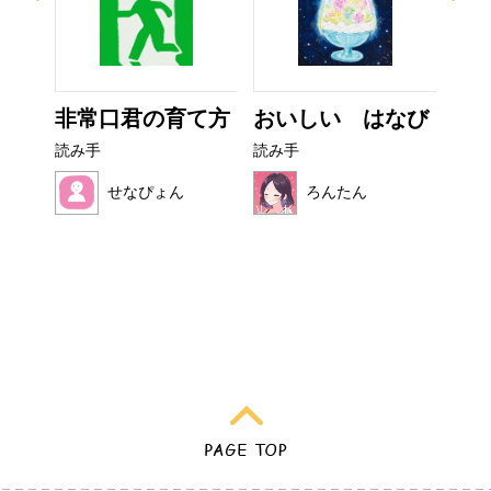
イム
非常口君の育て方
おいしい はなび
カ
読み手
読み手
読み
せなぴょん
ろんたん