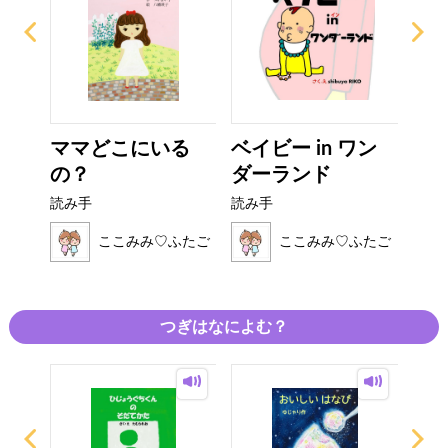
い
ママどこにいる
ベイビー in ワン
で
の？
ダーランド
ゃ
読み手
読み手
読み
ふたご
ここみみ♡ふたご
ここみみ♡ふたご
つぎはなによむ？