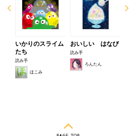
？
いかりのスライム
おいしい はなび
ぼ
たち
シ
読み手
読み手
読み
ろんたん
ほこみ