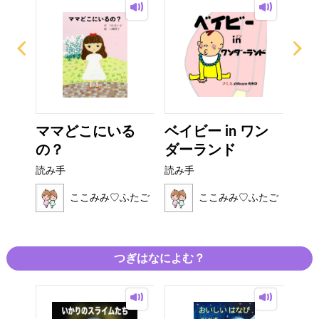
い
ママどこにいる
ベイビー in ワン
で
の？
ダーランド
ゃ
読み手
読み手
読み
ふたご
ここみみ♡ふたご
ここみみ♡ふたご
つぎはなによむ？