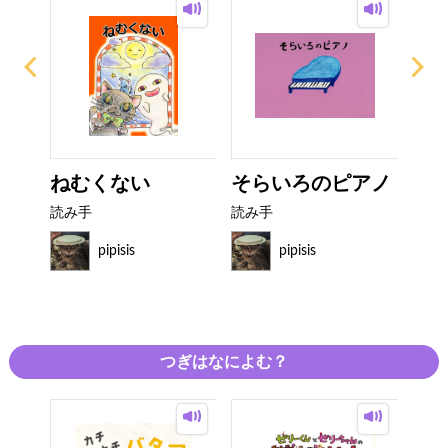
本：
ねむくない
そらいろのピアノ
ト
..
ち
読み手
読み手
読み
pipisis
pipisis
つぎはなによむ？