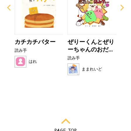
カチカチバター
ぜりーくんとぜり
い
ーちゃんのおだ...
た
読み手
読み手
読み
はれ
ままれいど