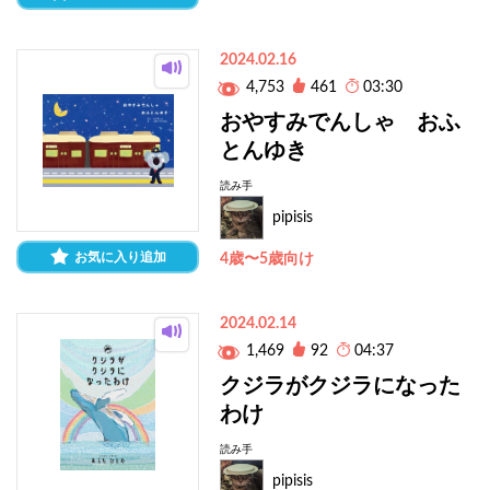
2024.02.16
4,753
461
03:30
おやすみでんしゃ おふ
とんゆき
読み手
pipisis
お気に入り追加
4歳〜5歳向け
2024.02.14
1,469
92
04:37
クジラがクジラになった
わけ
読み手
pipisis