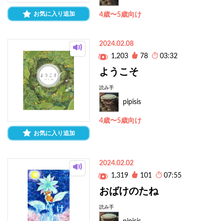
お気に入り追加
4歳〜5歳向け
2024.02.08
1,203
78
03:32
ようこそ
読み手
pipisis
4歳〜5歳向け
お気に入り追加
2024.02.02
1,319
101
07:55
おばけのたね
読み手