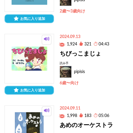
pipisis
2歳〜3歳向け
お気に入り追加
2024.09.13
1,924
321
04:43
ちびっこまじょ
読み手
pipisis
6歳〜向け
お気に入り追加
2024.09.11
1,998
183
05:06
あめのオーケストラ