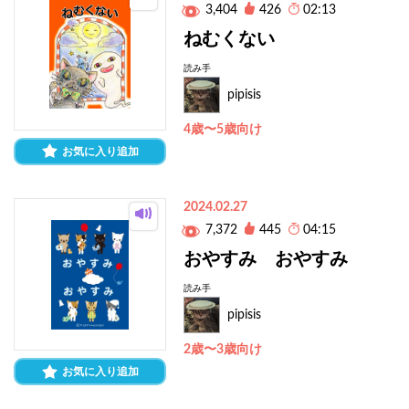
3,404
426
02:13
ねむくない
読み手
pipisis
4歳〜5歳向け
お気に入り追加
2024.02.27
7,372
445
04:15
おやすみ おやすみ
読み手
pipisis
2歳〜3歳向け
お気に入り追加