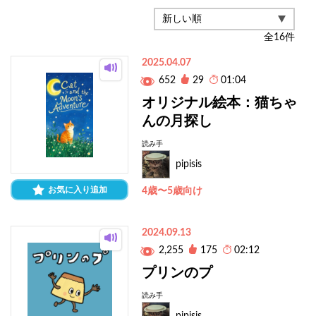
全
16
件
2025.04.07
652
29
01:04
オリジナル絵本：猫ちゃ
んの月探し
読み手
pipisis
お気に入り追加
4歳〜5歳向け
2024.09.13
2,255
175
02:12
プリンのプ
読み手