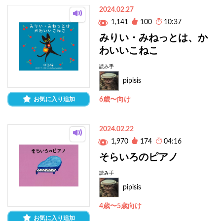
2024.02.27
1,141
100
10:37
みりい・みねっとは、か
わいいこねこ
読み手
pipisis
お気に入り追加
6歳〜向け
2024.02.22
1,970
174
04:16
そらいろのピアノ
読み手
pipisis
4歳〜5歳向け
お気に入り追加