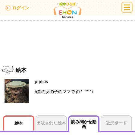
絵本ひろば
ログイン
絵本
pipisis
6歳の女の子のママです(* ˊ꒳ˋ*)
読み聞かせ動
出版された絵本
近況ボード
絵本
画