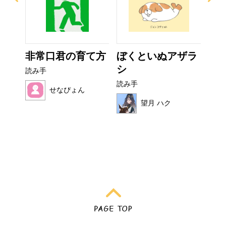
なび
非常口君の育て方
ぼくといぬアザラ
こ
シ
読み手
読み
読み手
せなぴょん
望月 ハク