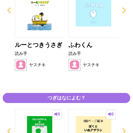
から
ルーとつきうさぎ
ふわくん
は
読み手
読み手
読み
ヤスチキ
ヤスチキ
つぎはなによむ？