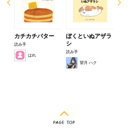
カチカチバター
ぼくといぬアザラ
お
シ
読み手
読み
読み手
はれ
望月 ハク