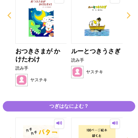
から
おつきさまが か
ルーとつきうさぎ
ふ
けたわけ
読み手
読み
読み手
ヤスチキ
ヤスチキ
つぎはなによむ？