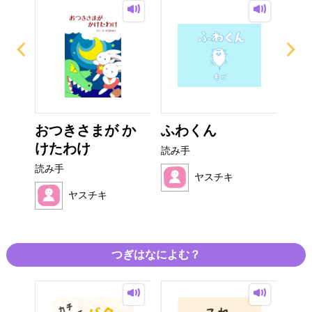
から
おつきさまが か
ふわくん
は
けたわけ
読み手
読み
読み手
ヤスチキ
ヤスチキ
つぎはなによむ？