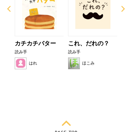
なび
カチカチバター
これ、だれの？
ぜ
ーち
読み手
読み手
読み
はれ
ほこみ