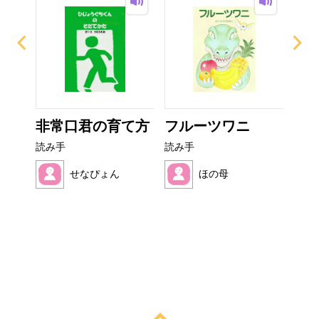
なび
非常口君の育て方
フルーツワニ
い
た
読み手
読み手
読み
せなぴょん
ほの母