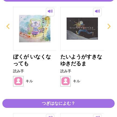
ょだ
ぼくが いなくな
たいようがすきな
フ
っても
ゆきだるま
読み
読み手
読み手
キル
キル
つぎはなによむ？