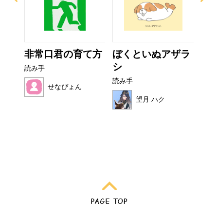
？
非常口君の育て方
ぼくといぬアザラ
お
シ
読み手
読み
読み手
せなぴょん
望月 ハク