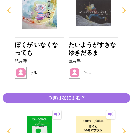
ょだ
ぼくが いなくな
たいようがすきな
フ
っても
ゆきだるま
読み
読み手
読み手
キル
キル
つぎはなによむ？