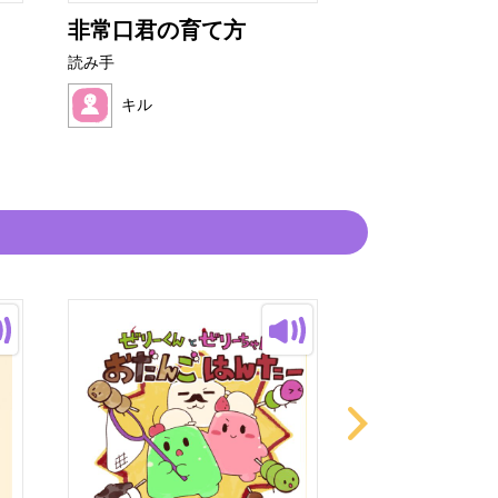
非常口君の育て方
うーちゃん 
う なあに
読み手
読み手
キル
キル