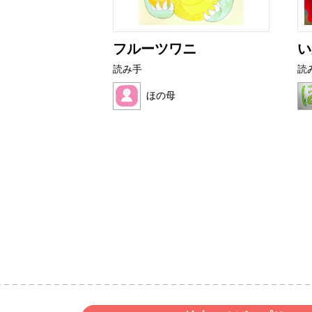
アザラシ
フルーツワニ
い
読み手
読
ク
ほの母