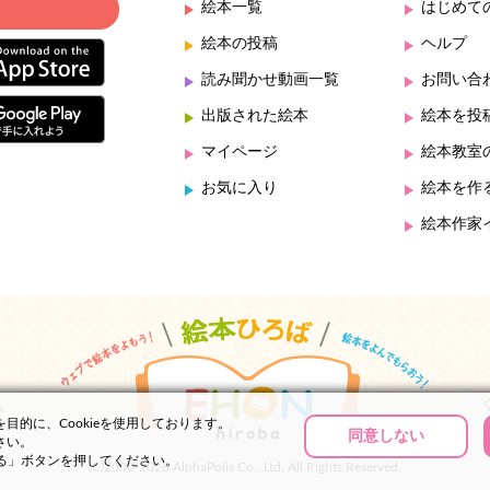
絵本一覧
はじめて
絵本の投稿
ヘルプ
読み聞かせ動画一覧
お問い合
出版された絵本
絵本を投
マイページ
絵本教室
お気に入り
絵本を作
絵本作家
的に、Cookieを使用しております。
同意しない
さい。
する」ボタンを押してください。
(C)2000-2026 AlphaPolis Co., Ltd. All Rights Reserved.