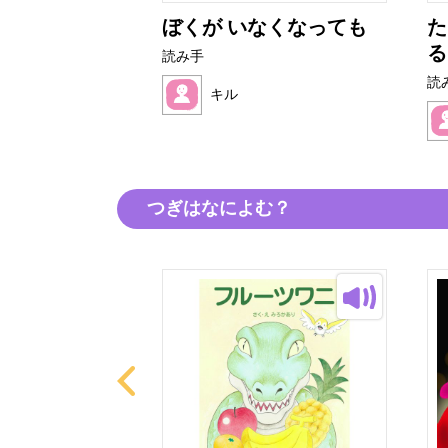
しょだよ
ぼくが いなくなっても
た
る
読み手
読
キル
つぎはなによむ？