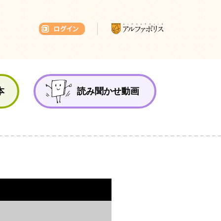
本ひろば
本
読み聞かせ動画