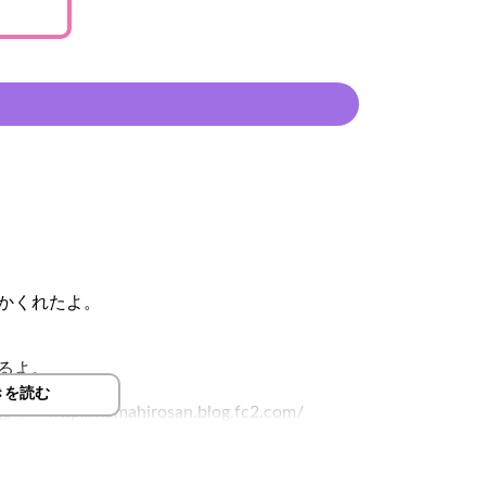
かくれたよ。
るよ。
きを読む
//kumahirosan.blog.fc2.com/