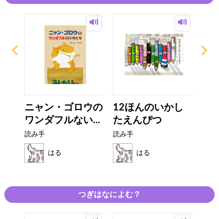
ニャン・ゴロウの
12ほんのいかし
ゆ
ワンダフルない...
たえんぴつ
読み
読み手
読み手
はる
はる
つぎはなによむ？