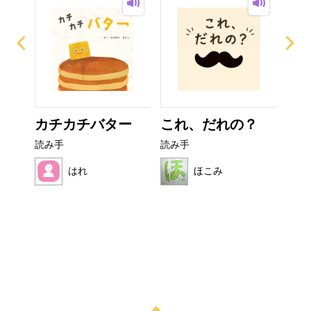
イム
カチカチバター
これ、だれの？
ぜ
ーち
読み手
読み手
読み
はれ
ほこみ