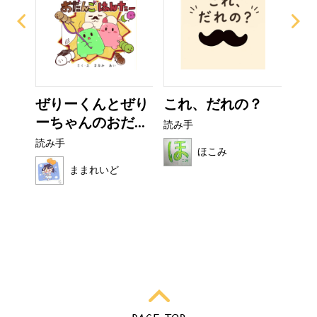
て方
ぜりーくんとぜり
これ、だれの？
お
ーちゃんのおだ...
読み手
読み
読み手
ほこみ
ままれいど