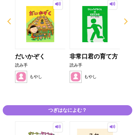
の
だいかぞく
非常口君の育て方
サ
.
読み手
読み手
読み
もやし
もやし
つぎはなによむ？