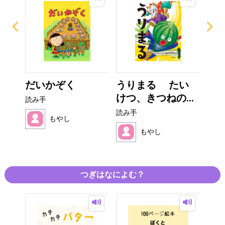
の
だいかぞく
うりまる たい
サ
.
けつ、きつねの...
読み手
読み
読み手
もやし
もやし
つぎはなによむ？