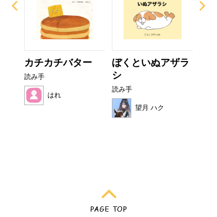
て方
カチカチバター
ぼくといぬアザラ
フ
シ
読み手
読み
読み手
はれ
望月 ハク