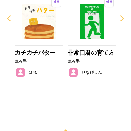
イム
カチカチバター
非常口君の育て方
フ
読み手
読み手
読み
はれ
せなぴょん