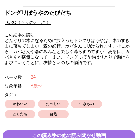
ドングリぼうやのたびだち
TOKO（もりのとしこ）
この絵本の説明：
どんぐりの木になるために旅立ったドングリぼうやは、木のすき
まに落ちてしまい、森の妖精、カバさんに助けられます。そこか
ら、カバさんや森のみんなと楽しく暮らすのですが、ある日、カ
バさんが病気になってしまい、ドングリぼうやはひとりで助けを
よびにいくことに。友情といのちの物語です。
24
ページ数：
対象年齢：
6歳〜
タグ：
かわいい
たのしい
生きもの
ともだち
自然
この読み手の他の読み聞かせ動画