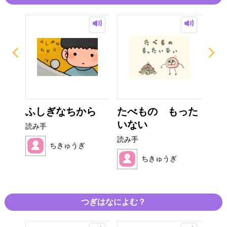
ーの
ふしぎなちから
たべもの もった
キ
..
いない
リス
読み手
読み手
読み
ちきゅうぎ
ちきゅうぎ
つぎはなによむ？