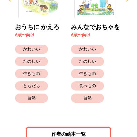
とき
おうちに かえろ
みんなでおちゃを
ず
ー
よ
6歳〜向け
6歳〜向け
6歳
かわいい
かわいい
たのしい
たのしい
生きもの
生きもの
ともだち
食べもの
自然
自然
作者の絵本一覧