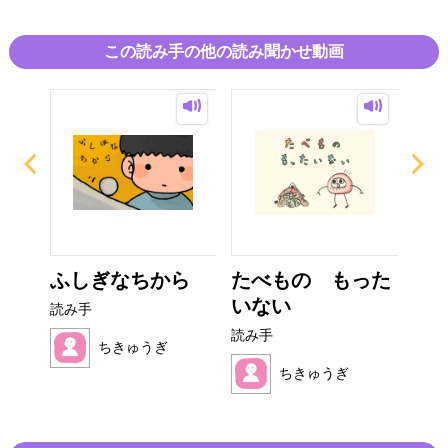
この読み手の他の読み聞かせ動画
ーの
ふしぎなちから
たべもの もった
お
..
いない
さん
読み手
読み手
読み
ちきゅうぎ
ちきゅうぎ