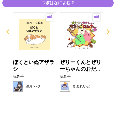
つぎはなによむ？
なび
ぼくといぬアザラ
ぜりーくんとぜり
フ
シ
ーちゃんのおだ...
読み
読み手
読み手
望月 ハク
ままれいど