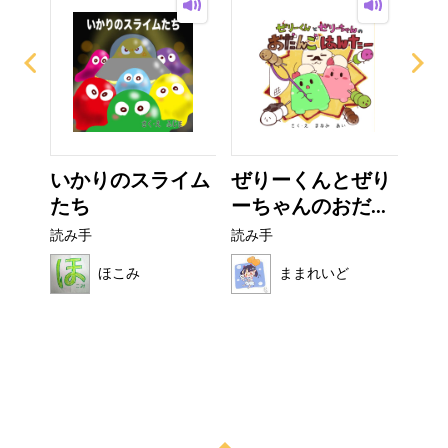
ー
いかりのスライム
ぜりーくんとぜり
こ
たち
ーちゃんのおだ...
読み
読み手
読み手
ほこみ
ままれいど