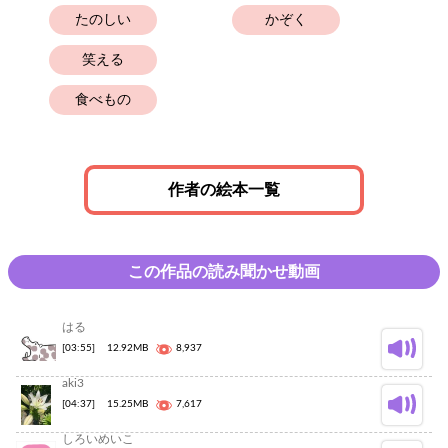
たのしい
かぞく
笑える
食べもの
作者の絵本一覧
この作品の読み聞かせ動画
はる
[03:55]
12.92MB
8,937
aki3
[04:37]
15.25MB
7,617
しろいめいこ