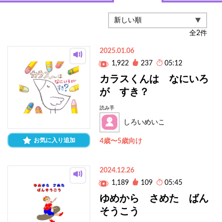
全
2
件
2025.01.06
1,922
237
05:12
カラスくんは なにいろ
が すき？
読み手
しろいめいこ
お気に入り追加
4歳〜5歳向け
2024.12.26
1,189
109
05:45
ゆめから さめた ばん
そうこう