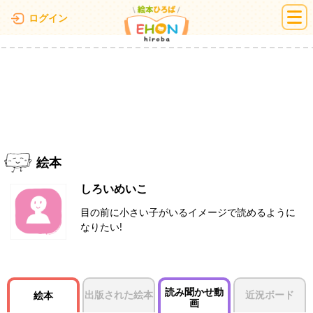
絵本ひろば
ログイン
絵本
しろいめいこ
目の前に小さい子がいるイメージで読めるように
なりたい!
読み聞かせ動
出版された絵本
近況ボード
絵本
画