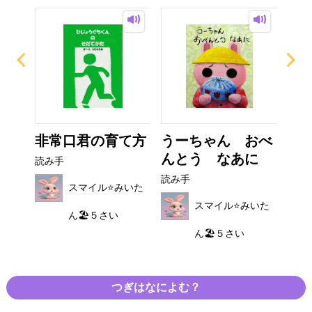
さん
非常口君の育て方
うーちゃん おべ
こ
んとう なあに
う
読み手
読み手
読み
みいた
スマイル⭐️みいた
スマイル⭐️みいた
ん🏖５さい
ん🏖５さい
つぎはなによむ？