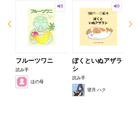
ー
フルーツワニ
ぼくといぬアザラ
こ
シ
読み手
読み
読み手
ほの母
望月 ハク