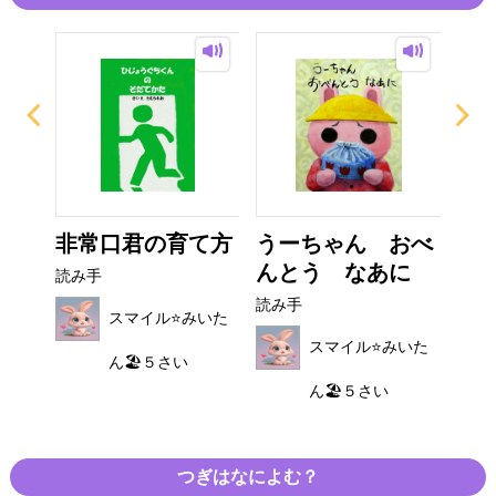
さん
非常口君の育て方
うーちゃん おべ
こ
んとう なあに
う
読み手
読み手
読み
みいた
スマイル⭐️みいた
スマイル⭐️みいた
ん🏖５さい
ん🏖５さい
つぎはなによむ？