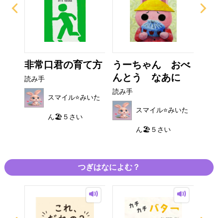
さん
非常口君の育て方
うーちゃん おべ
こ
んとう なあに
う
読み手
読み手
読み
みいた
スマイル⭐️みいた
スマイル⭐️みいた
ん🏖５さい
ん🏖５さい
つぎはなによむ？