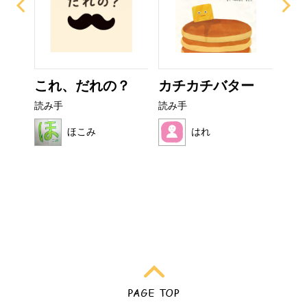
ぜり
これ、だれの？
カチカチバター
フ
..
読み手
読み手
読み
ほこみ
はれ