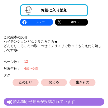
お気に入り追加
シェア
ポスト
この絵本の説明：
ハイテンションどんぐりころころ★
どんぐりころころの歌にのせてノリノリで歌ってもらえたら嬉し
いです😂
12
ページ数：
対象年齢：
4歳〜5歳
タグ：
たのしい
笑える
生きもの
読み聞かせ動画が投稿されています