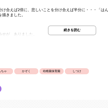
分け合えば2倍に、悲しいことを分け合えば半分に・・・「は
を描きました。
続きを読む
みせが ありました。
 「はんぶんや」さん。
くる おきゃくさんは みんな えがおです。
って とっても うれしいんですもの！」
もちゃ
かぞく
幼稚園保育園
しつけ