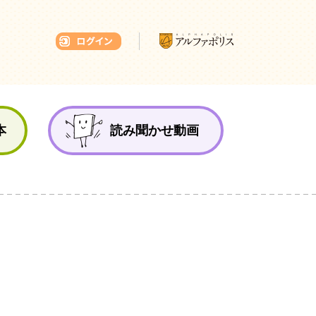
本ひろば
本
読み聞かせ動画