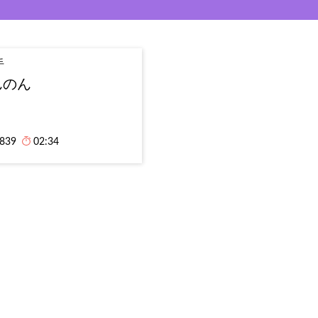
手
んのん
,839
02:34