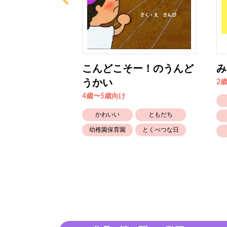
ス
こんどこそー！のうんど
み
うかい
2
4歳〜5歳向け
かわいい
ともだち
幼稚園保育園
とくべつな日