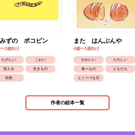
みずの ポコピン
また はんぶんや
歳〜3歳向け
4歳〜5歳向け
たのしい
こわい
かわいい
たのしい
笑える
生きもの
食べもの
ともだち
自然
とくべつな日
作者の絵本一覧