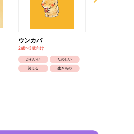
ウンカバ
じぶんさがし
2歳〜3歳向け
6歳〜向け
かわいい
たのしい
笑える
生きもの