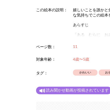
この絵本の説明：
嬉しいことを誰かと
な気持ちでこの絵本
あらすじ
「ある むらに お
おみせの なまえは
11
ページ数：
はんぶんやさんに 
対象年齢：
4歳〜5歳
だって はんぶんこ
かわいい
お
タグ：
読み聞かせ動画が投稿されています