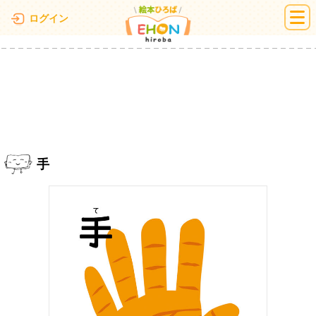
絵本ひろば
ログイン
手