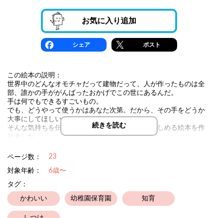
お気に入り追加
シェア
ポスト
この絵本の説明：
世界中のどんなオモチャだって建物だって、人が作ったものは全
部、誰かの手ががんばったおかげでこの世にあるんだ。
手は何でもできるすごいもの。
でも、どうやって使うかはあなた次第。だから、その手をどうか
大事にしてほしい。
続きを読む
そんな気持ちを伝えたくて、幼児から大人まで楽しめる絵本を作
りました。
23
ページ数：
対象年齢：
6歳〜
タグ：
かわいい
幼稚園保育園
知育