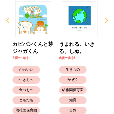
きい
カビパンくんと芽
うまれる、いき
未
ジャガくん
る、しぬ。
6歳
6歳〜向け
6歳〜向け
かわいい
生きもの
生きもの
かぞく
食べもの
幼稚園保育園
と
ともだち
知育
幼稚園保育園
自然