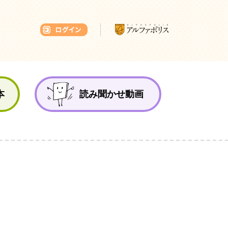
本ひろば
本
読み聞かせ動画