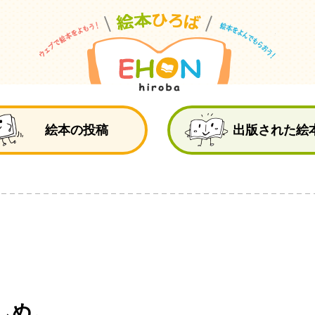
絵
絵本の投稿
出版された絵
しぬ。