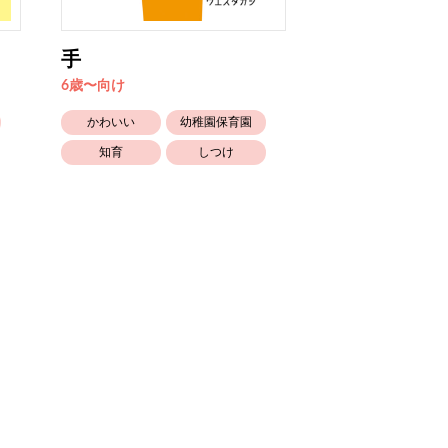
手
せいぎってな
6歳〜向け
6歳〜向け
かわいい
幼稚園保育園
かぞく
知育
しつけ
幼稚園保育園
しつけ