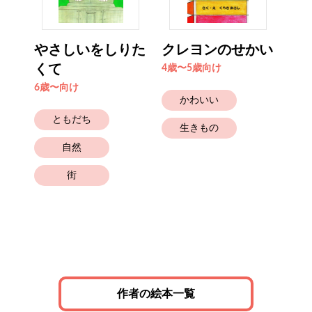
せい
やさしいをしりた
クレヨンのせかい
み
くて
の
4歳〜5歳向け
6歳〜向け
6歳
かわいい
ともだち
生きもの
自然
街
作者の絵本一覧